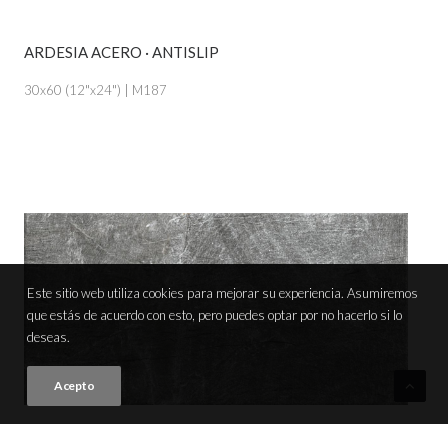
ARDESIA ACERO · ANTISLIP
VER PRODUCTO
30x60 (12"x24") | M187
Este sitio web utiliza cookies para mejorar su experiencia. Asumiremos
que estás de acuerdo con esto, pero puedes optar por no hacerlo si lo
deseas.
Acepto