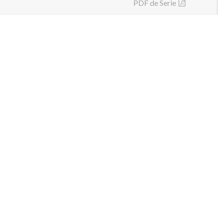
PDF de Serie