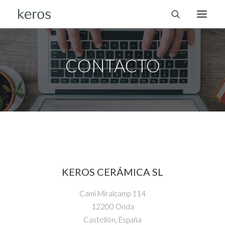
CONTACTO
KEROS CERÁMICA SL
Camí Miralcamp 114
12200 Onda
Castellón, España