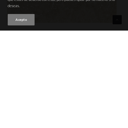
deseas.
Acepto
CASTELO BONE
VER PRODUCTO
NEW
44x66 (17.32"x25.98") | M007