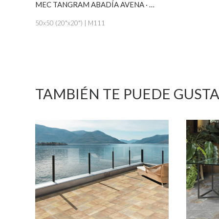
VER MÁS
MEC TANGRAM ABADÍA AVENA · ANTISLIP
50x50 (20"x20") | M111
TAMBIÉN TE PUEDE GUST