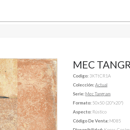
MEC TANGR
Codigo:
3KTtCR1A
Colección:
Actual
Serie:
Mec Tangram
Formato:
50x50 (20"x20")
Aspecto:
Rústico
Código De Venta:
M085
Disponibilidad:
Keros Cerámi