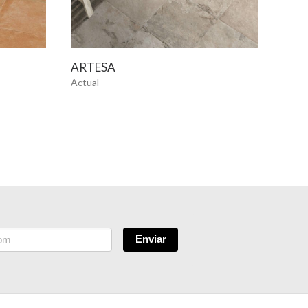
VER MÁS
ARTESA
AUG
Actual
Actua
Enviar