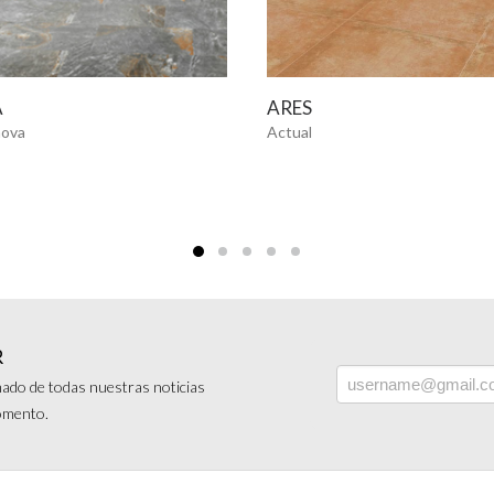
VER MÁS
VER MÁS
A
ARES
nova
Actual
R
ado de todas nuestras noticias
momento.