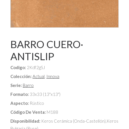
BARRO CUERO·
ANTISLIP
Codigo:
2Kdf2gSJ
Colección:
Actual
,
Innova
Serie:
Barro
Formato:
33x33 (13"x13")
Aspecto:
Rústico
Código De Venta:
M188
Disponibilidad:
Keros Cerámica (Onda-Castellón),Keros
Bulgaria (Ruse)