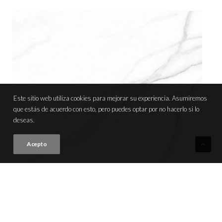
Este sitio web utiliza cookies para mejorar su experiencia. Asumiremos
que estás de acuerdo con esto, pero puedes optar por no hacerlo si lo
deseas.
Acepto
REGINA
VER PRODUCTO