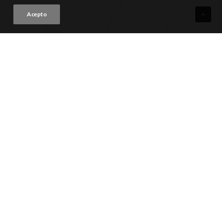
Acepto
PISA GRIS
VER PRODUCTO
59.6x59.6 · Rectificado (23"x23") | A051