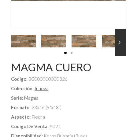
MAGMA CUERO
Codigo:
BG000000000326
Colección:
Innova
Serie:
Magma
Formato:
23x46 (9"x18")
Aspecto:
Piedra
Código De Venta:
A021
Disponibilidad:
Keros Bulgaria (Ruse)