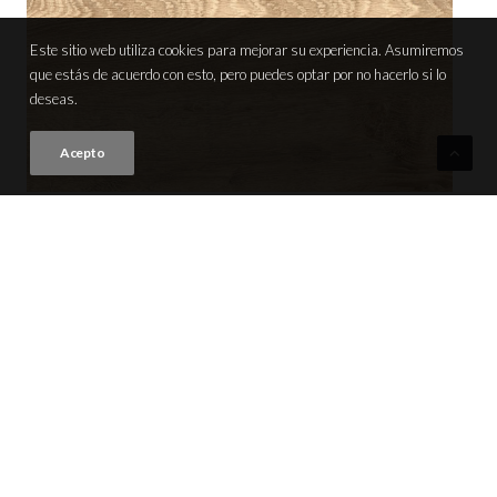
Este sitio web utiliza cookies para mejorar su experiencia. Asumiremos
que estás de acuerdo con esto, pero puedes optar por no hacerlo si lo
deseas.
Acepto
LEGNO OAK
VER PRODUCTO
30x60 (12"x24") | M185
PRODUCTOS