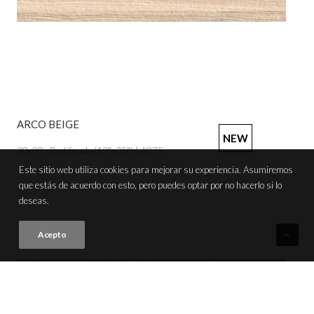
ARCO BEIGE
VER PRODUCTO
NEW
30x90 · Rectificado (12"x35") | A075
Este sitio web utiliza cookies para mejorar su experiencia. Asumiremos
que estás de acuerdo con esto, pero puedes optar por no hacerlo si lo
deseas.
Acepto