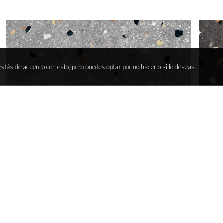
stás de acuerdo con esto, pero puedes optar por no hacerlo si lo deseas.
GALAXY GRIS
GALAX
VER PRODUCTO