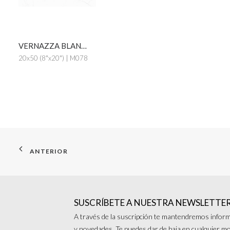
VERNAZZA BLANCO
20x50 (8"x20") | M078
ANTERIOR
SUSCRÍBETE A NUESTRA NEWSLETTE
A través de la suscripción te mantendremos inform
y novedades. Te puedes dar de baja en cualquier 