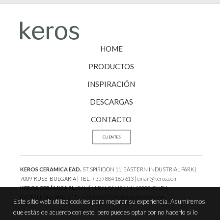
HOME
PRODUCTOS
INSPIRACIÓN
DESCARGAS
CONTACTO
CLIENTES
KEROS CERAMICA EAD.
ST SPIRIDON 11, EASTERN INDUSTRIAL PARK |
7009-RUSE-BULGARIA | TEL:
+359 884 185 613
|
email@keros.com
KEROS CERÁMICA SL.
CAMÍ MIRALCAMP 114 | 12200-ONDA-
CASTELLÓN-SPAIN | TEL
+34 964 673 000
|
email@keros.com
Este sitio web utiliza cookies para mejorar su experiencia. Asumiremos
que estás de acuerdo con esto, pero puedes optar por no hacerlo si lo