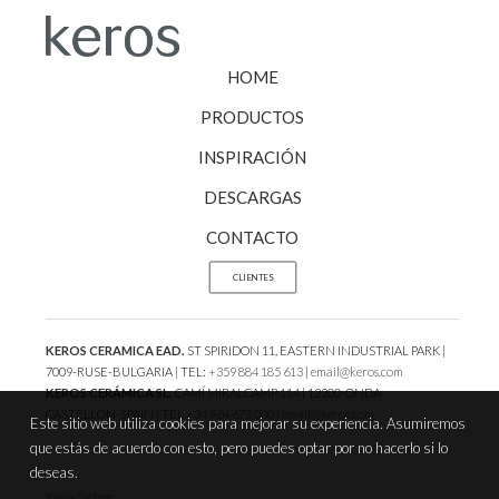
HOME
PRODUCTOS
INSPIRACIÓN
DESCARGAS
CONTACTO
CLIENTES
KEROS CERAMICA EAD.
ST SPIRIDON 11, EASTERN INDUSTRIAL PARK |
7009-RUSE-BULGARIA | TEL:
+359 884 185 613
|
email@keros.com
KEROS CERÁMICA SL.
CAMÍ MIRALCAMP 114 | 12200-ONDA-
CASTELLÓN-SPAIN | TEL
+34 964 673 000
|
email@keros.com
Este sitio web utiliza cookies para mejorar su experiencia. Asumiremos
que estás de acuerdo con esto, pero puedes optar por no hacerlo si lo
deseas.
Xana System