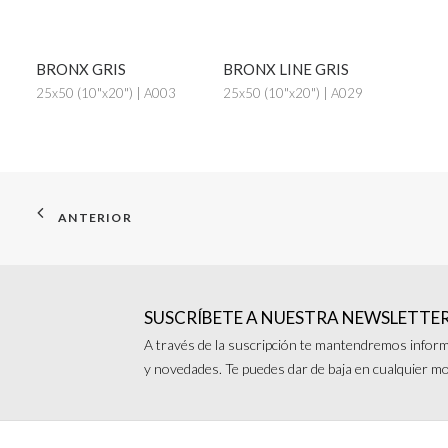
BRONX GRIS
BRONX LINE GRIS
25x50 (10"x20") | A003
25x50 (10"x20") | A029
ANTERIOR
SUSCRÍBETE A NUESTRA NEWSLETTE
A través de la suscripción te mantendremos inform
y novedades. Te puedes dar de baja en cualquier 