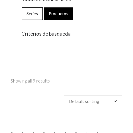
Series
Productos
Criterios de búsqueda
Showing all 9 results
BOHEME ACERO
BOHEME BEIGE
BOHEME BEIGE
BOHEME BEIGE
BOHEME GRIS
BOHEME GRIS
BOHEME GRIS
BOHEME OLAS B
BOHEME OLA