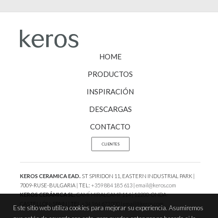
HOME
PRODUCTOS
INSPIRACIÓN
DESCARGAS
CONTACTO
CLIENTES
KEROS CERAMICA EAD.
ST SPIRIDON 11, EASTERN INDUSTRIAL PARK |
7009-RUSE-BULGARIA | TEL:
+359 884 185 613
|
email@keros.com
KEROS CERÁMICA SL.
CAMÍ MIRALCAMP 114 | 12200-ONDA-
CASTELLÓN-SPAIN | TEL
+34 964 673 000
|
email@keros.com
Este sitio web utiliza cookies para mejorar su experiencia. Asumiremos